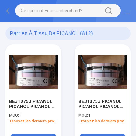
Parties À Tissu De PICANOL
(812)
BE310753 PICANOL
BE310753 PICANOL
PICANOL PICANOL
PICANOL PICANOL
PICANOL PICANOL
PICANOL PICANOL
MOQ:
1
MOQ:
1
PICANOL pièces
PICANOL pièces
Trouvez les derniers prix
Trouvez les derniers prix
détachées de
détachées de
métiers à tisser
métiers à tisser