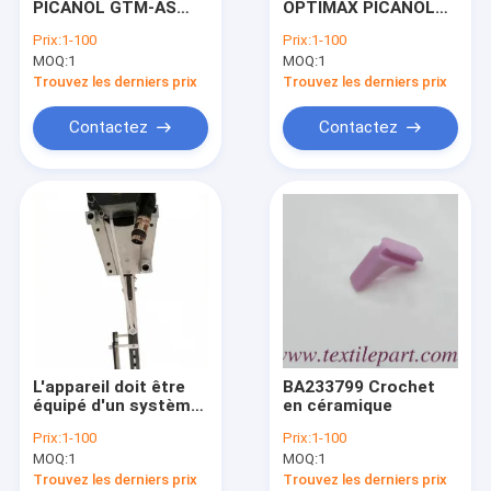
PICANOL GTM-AS
OPTIMAX PICANOL
pièces de métiers à tisser
pièces détachées
RAPIER PARTIES de
Prix:
1-100
Prix:
1-100
tissu à tisser
MOQ:
Parties à tissu de TOYOTA
1
MOQ:
1
Trouvez les derniers prix
Trouvez les derniers prix
Parties de métiers à tisser Tsudakoma
Contactez
Contactez
Pièces détachées stables
Parties de machines à dessiner des poussières
Parties d'alimentation en matière organique
Parties de l'objet
Autres pièces de tissu
L'appareil doit être
BA233799 Crochet
Parties pour les véhicules
équipé d'un système
en céramique
de contrôle de la
Prix:
1-100
Prix:
1-100
qualité.
Nouvelles
MOQ:
1
MOQ:
1
Trouvez les derniers prix
Trouvez les derniers prix