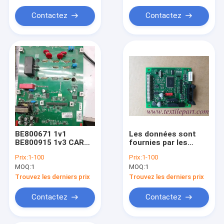
Contactez
Contactez
BE800671 1v1
Les données sont
BE800915 1v3 CARTE
fournies par les
LDEC RBMM PICANOL
autorités
Prix:
1-100
Prix:
1-100
compétentes.
MOQ:
1
MOQ:
1
Trouvez les derniers prix
Trouvez les derniers prix
Contactez
Contactez