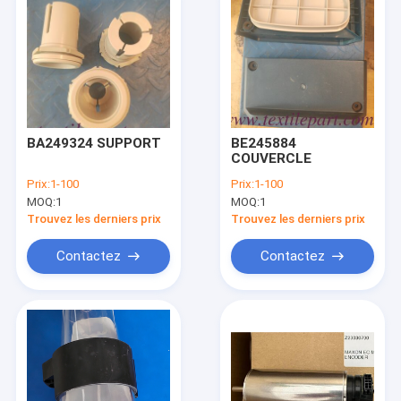
BA249324 SUPPORT
BE245884
COUVERCLE
Prix:
1-100
Prix:
1-100
MOQ:
1
MOQ:
1
Trouvez les derniers prix
Trouvez les derniers prix
Contactez
Contactez
Aperçu
Produits
A propos de nous