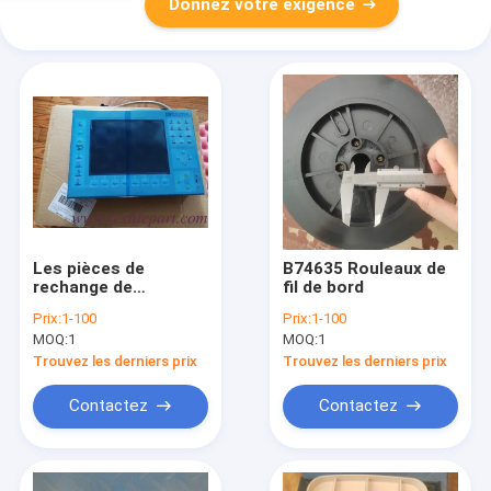
Donnez votre exigence
Les pièces de
B74635 Rouleaux de
rechange de
fil de bord
l'appareil sont
Prix:
1-100
Prix:
1-100
utilisées pour le
MOQ:
1
MOQ:
1
remplacement des
pièces de rechange
Trouvez les derniers prix
Trouvez les derniers prix
de l'appareil
Contactez
Contactez