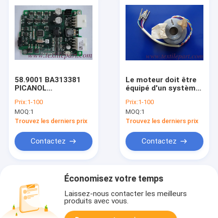
58.9001 BA313381
Le moteur doit être
PICANOL
équipé d'un système
ELECTRONIC LENO
de détection de la
Prix:
1-100
Prix:
1-100
pollution
MOQ:
1
MOQ:
1
atmosphérique.
Trouvez les derniers prix
Trouvez les derniers prix
Contactez
Contactez
Économisez votre temps
Laissez-nous contacter les meilleurs
produits avec vous.