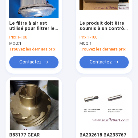
Visite d'usine
Contrôle de la qualité
Le filtre à air est
Le produit doit être
utilisé pour filtrer le
soumis à un contrôle
Contact
gaz.
d'approvisionnement.
Prix:
1-100
Prix:
1-100
MOQ:
1
MOQ:
1
nouvelles
Trouvez les derniers prix
Trouvez les derniers prix
Demande de soumission
Contactez
Contactez
Parties à tisser de projectiles Sulzer
Parties de métiers à tisser
Parties à tissu de PICANOL
Parties de métiers à tisser de Vamatex
B83177 GEAR
BA202618 BA233767