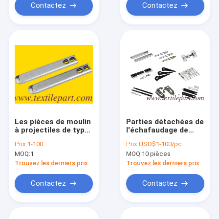
Contactez
Contactez
Les pièces de moulin
Parties détachées de
à projectiles de type
l'échafaudage de
SULZER P7100 P72
projectiles SULZER
Prix:
1-100
Prix:
USD$1-100/pc
MOQ:
1
MOQ:
10 pièces
Trouvez les derniers prix
Trouvez les derniers prix
Contactez
Contactez