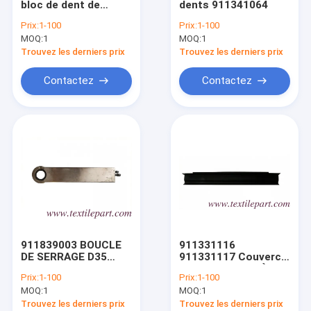
bloc de dent de
dents 911341064
pièces de métiers à tisser
guide, 6/6,
Prix:
1-100
Prix:
1-100
durcissement de la
MOQ:
Parties à tissu de TOYOTA
1
MOQ:
1
dent de guide, rouge,
noir disponible,
Trouvez les derniers prix
Trouvez les derniers prix
pièces de qualité
Parties de métiers à tisser Tsudakoma
Contactez
Contactez
Pièces détachées stables
Parties de machines à dessiner des poussières
Parties d'alimentation en matière organique
Parties de l'objet
Autres pièces de tissu
911839003 BOUCLE
911331116
Parties pour les véhicules
DE SERRAGE D35
911331117 Couvercle
911639002 D42
de convoyeur PIÈCES
Prix:
1-100
Prix:
1-100
DE TISSAGE SULZER
Nouvelles
MOQ:
1
MOQ:
1
Trouvez les derniers prix
Trouvez les derniers prix