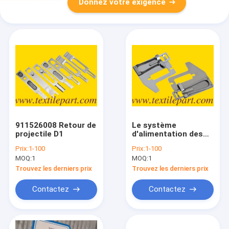
Donnez votre exigence
911526008 Retour de
Le système
projectile D1
d'alimentation des
projectiles doit être
Prix:
1-100
Prix:
1-100
équipé d'un dispositif
MOQ:
1
MOQ:
1
d'alimentation de
projectiles.
Trouvez les derniers prix
Trouvez les derniers prix
Contactez
Contactez