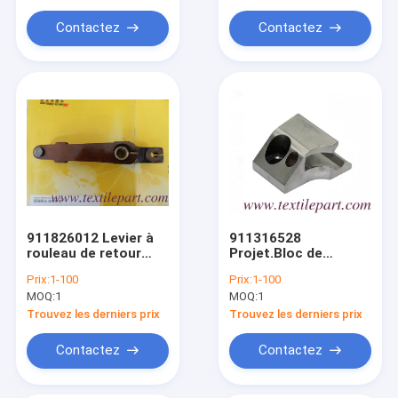
Contactez
Contactez
911826012 Levier à
911316528
rouleau de retour
Projet.Bloc de
911826001 911 826
guidage MS D1
Prix:
1-100
Prix:
1-100
023 RS-Levier
MOQ:
1
MOQ:
1
Trouvez les derniers prix
Trouvez les derniers prix
Contactez
Contactez