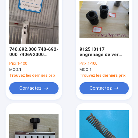
740.692.000 740-692-
912510117
000 740692000
engrenage de ver
P7300 Corps du
4:60 SULZER pièces
Prix:
1-100
Prix:
1-100
projectile
de tissu de projectile
MOQ:
1
MOQ:
1
Trouvez les derniers prix
Trouvez les derniers prix
Contactez
Contactez
Aperçu
Produits
A propos de nous