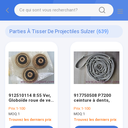
Parties À Tisser De Projectiles Sulzer
(639)
912510114 8:55 Ver,
917750508 P7200
Globoïde roue de ver,
ceinture à dents,
pièces détachées de
Prix:
1-100
Prix:
1-100
tissu de tissu
MOQ:
1
MOQ:
1
projectile
Trouvez les derniers prix
Trouvez les derniers prix