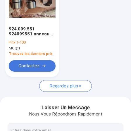
924.099.551
924099551 anneau
intérieur 50x55x35
Prix:
1-100
mm
MOQ:
1
Trouvez les derniers prix
Contactez
Regardez plus
Laisser Un Message
Nous Vous Répondrons Rapidement