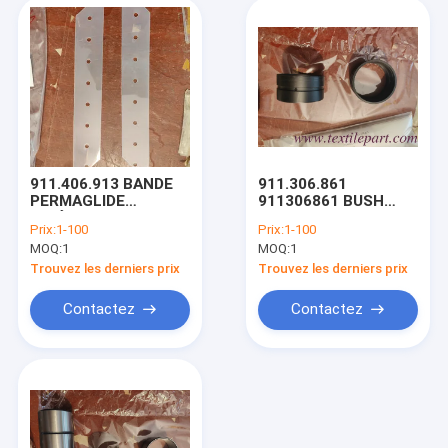
911.406.913 BANDE
911.306.861
PERMAGLIDE
911306861 BUSH
INTÉRIEURE /
55,7 x 62 x 32 mm. Je
Prix:
1-100
Prix:
1-100
55x28mm
vous en prie.
MOQ:
1
MOQ:
1
911.406.914 BANDE
PERMAGLIDE
Trouvez les derniers prix
Trouvez les derniers prix
EXTÉRIEURE /
62x28mm
Contactez
Contactez