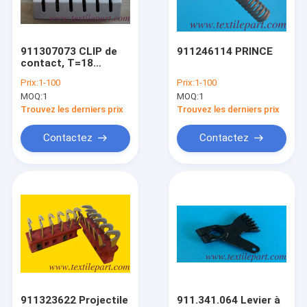
Visite d'usine
Contrôle de la qualité
911307073 CLIP de
911246114 PRINCE
contact, T=18
Contact
911307074 CLIP de
Prix:
1-100
Prix:
1-100
contact, T=26
MOQ:
1
MOQ:
1
SULZER P7100 WARP
nouvelles
MOTION d'arrêt
Trouvez les derniers prix
Trouvez les derniers prix
Demande de soumission
Contactez
Contactez
Parties à tisser de projectiles Sulzer
Parties de métiers à tisser
Parties à tissu de PICANOL
Parties de métiers à tisser de Vamatex
911323622 Projectile
911.341.064 Levier à