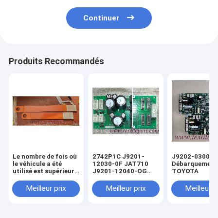
Continuer
Produits Recommandés
Le nombre de fois où
2742P1C J9201-
J9202-03000-
le véhicule a été
12030-0F JAT710
Débarquement
utilisé est supérieur
J9201-12040-OG
TOYOTA
ou égal à:
JAT810
ALIMENTATION
Meilleur prix
Meilleur prix
Meilleur p
DCPS